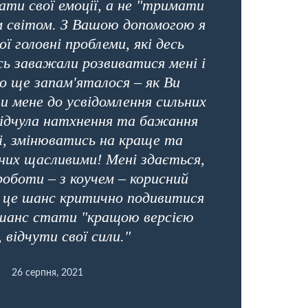
ати свої емоції, а не "тримати
ім світом. З Вашою допомогою я
ої головні проблеми, які десь
ві
сь заважали розвиватися мені і
Що ще запам'яталося – як Ви
и мене до усвідомлення сильних
 відчула натхнення та бажання
і, змінюватись на краще та
дних щасливими! Мені здається,
роботи – з коучем – корисний
 це шанс критично подивитися
, шанс стати "кращою версією
, відчути свої сили."
26 серпня, 2021